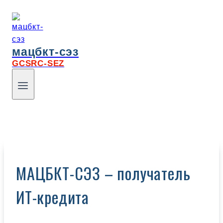
мацбкт-сэз
GCSRC-SEZ
МАЦБКТ-СЭЗ – получатель
ИТ-кредита